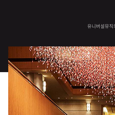
유니버설뮤직의