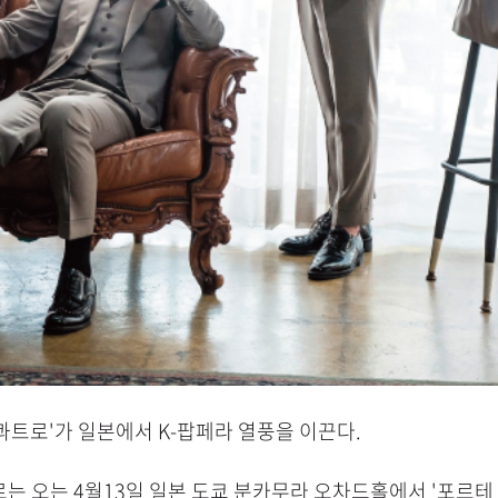
 콰트로'가 일본에서 K-팝페라 열풍을 이끈다.
는 오는 4월13일 일본 도쿄 분카무라 오차드홀에서 '포르테 