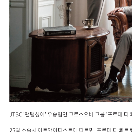
JTBC '팬텀싱어' 우승팀인 크로스오버 그룹 '포르테 디
26일 소속사 아트앤아티스트에 따르면, 포르테 디 콰트로