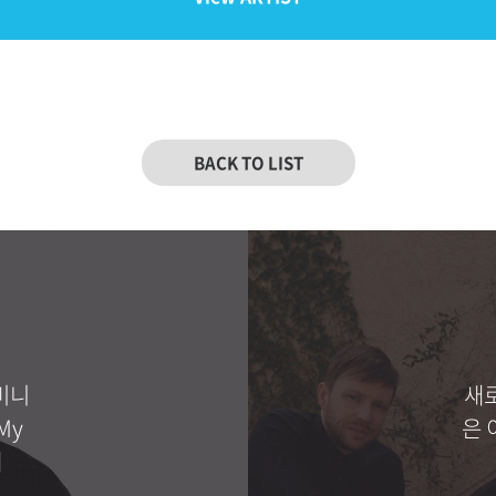
BACK TO LIST
 미니
새
My
은 
매